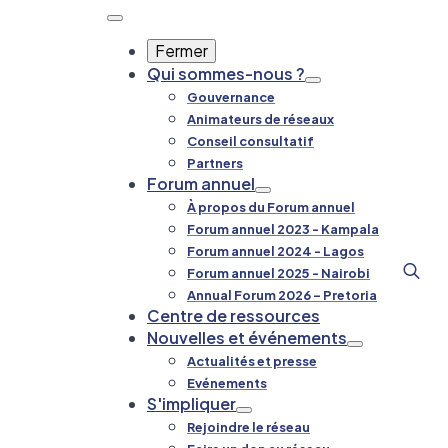
Fermer
Qui sommes-nous ?
Gouvernance
Animateurs de réseaux
Conseil consultatif
Partners
Forum annuel
À propos du Forum annuel
Forum annuel 2023 - Kampala
Forum annuel 2024 - Lagos
Forum annuel 2025 - Nairobi
Reche
Annual Forum 2026 – Pretoria
Centre de ressources
de
Nouvelles et événements
:
Actualités et presse
Evénements
S'impliquer
Rejoindre le réseau