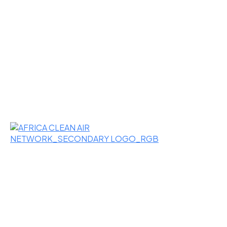
Back to News & Press
Nairobi to Host 
Clean Air Forum 
2025, Announc
Green Nairobi 
Ibrahim Auma at