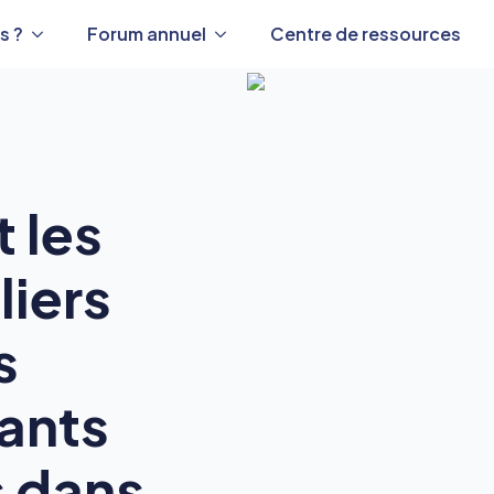
s ?
Forum annuel
Centre de ressources
t les
liers
s
uants
 dans