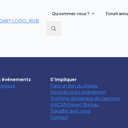
Qui sommes-nous ?
Forum annu
Recherche
de
:
et événements
S'impliquer
t presse
Faire un don au réseau
Inscrivez votre événement
Système de banque de capteurs
AfriCAN Expert Bureau
Travailler avec nous
Contact